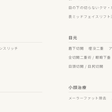
目の下の切らないクマ・た
表ミッドフェイスリフト
目元
ンスリッチ
眉下切開
埋没二重
全切開二重術 / 眼瞼下垂
目頭切開 / 目尻切開
小顔治療
メーラーファット除去