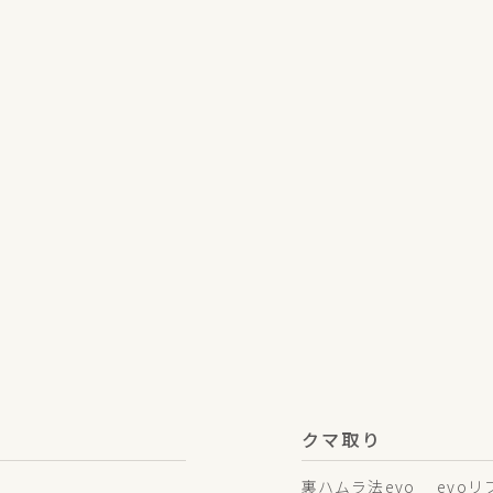
クマ取り
裏ハムラ法evo
evo