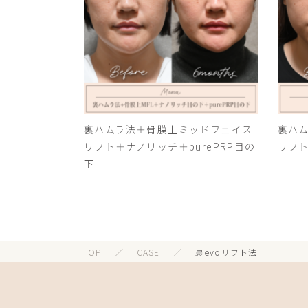
裏ハムラ法＋骨膜上ミッドフェイス
裏ハ
リフト＋ナノリッチ＋purePRP目の
リフ
下
TOP
／
CASE
／
裏evoリフト法