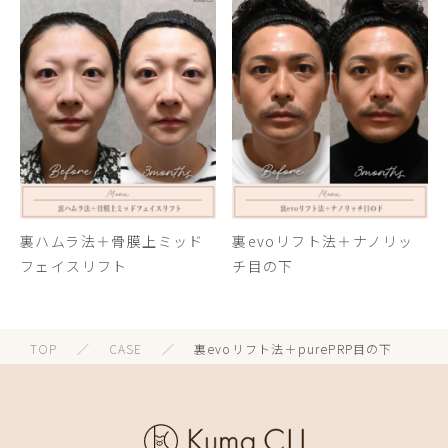
裏ハムラ法＋骨膜上ミッド
裏evoリフト法＋ナノリッ
フェイスリフト
チ目の下
TOP
／
CASE
／
裏evoリフト法＋purePRP目の下