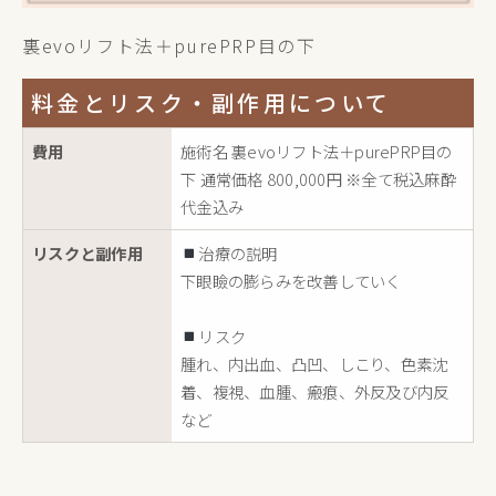
裏evoリフト法＋purePRP目の下
料金とリスク・副作用について
費用
施術名 裏evoリフト法＋purePRP目の
下 通常価格 800,000円 ※全て税込麻酔
代金込み
リスクと副作用
治療の説明
下眼瞼の膨らみを改善していく
リスク
腫れ、内出血、凸凹、しこり、色素沈
着、複視、血腫、瘢痕、外反及び内反
など