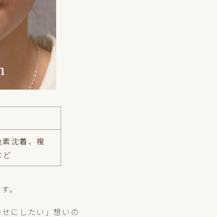
色素沈着、複
など
です。
幸せにしたい」想いの