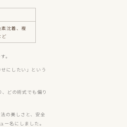
色素沈着、複
など
です。
幸せにしたい」という
り、どの術式でも偏り
ラ法の美しさと、安全
メニュー名にしました。