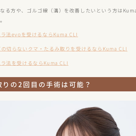
なる方や、ゴルゴ線（溝）を改善したいという方はKuma 
い。
法evoを受けるならKuma CLI
の切らないクマ・たるみ取りを受けるならKuma CLI
ラ法を受けるならKuma CLI
取りの2回目の手術は可能？