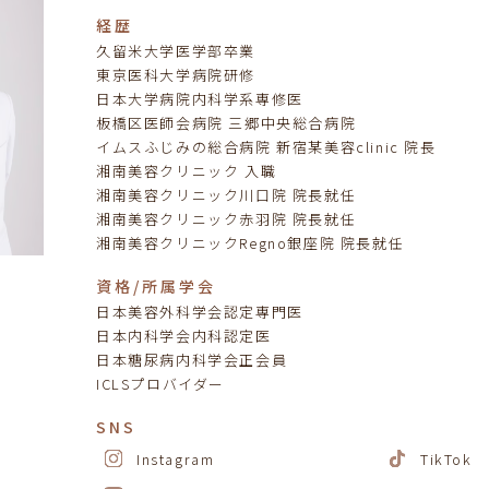
経歴
久留米大学医学部卒業
東京医科大学病院研修
日本大学病院内科学系専修医
板橋区医師会病院 三郷中央総合病院
イムスふじみの総合病院 新宿某美容clinic 院長
湘南美容クリニック 入職
湘南美容クリニック川口院 院長就任
湘南美容クリニック赤羽院 院長就任
湘南美容クリニックRegno銀座院 院長就任
資格/所属学会
日本美容外科学会認定専門医
日本内科学会内科認定医
日本糖尿病内科学会正会員
ICLSプロバイダー
SNS
Instagram
TikTok