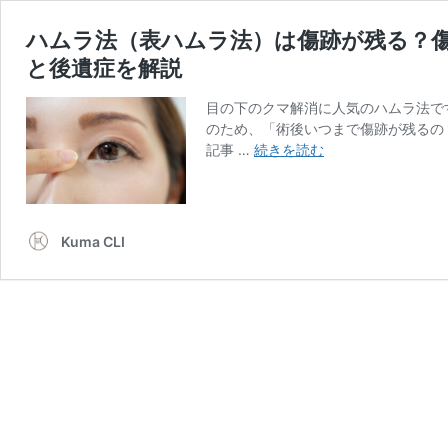
ハムラ法（表ハムラ法）は傷跡が残る？
と後遺症を解説
目の下のクマ解消に人気のハムラ法で
のため、「術後いつまで傷跡が残るの
ハ
記事 …
続きを読む
ム
ラ
法
（表
Kuma CLI
ハ
ム
ラ
法）
は
傷
跡
が
残
る？